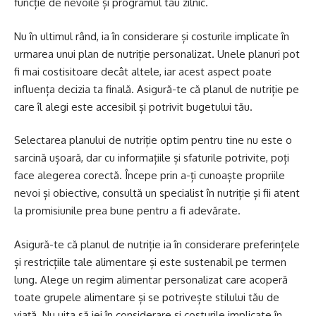
funcție de nevoile și programul tău zilnic.
Nu în ultimul rând, ia în considerare și costurile implicate în
urmarea unui plan de nutriție personalizat. Unele planuri pot
fi mai costisitoare decât altele, iar acest aspect poate
influența decizia ta finală. Asigură-te că planul de nutriție pe
care îl alegi este accesibil și potrivit bugetului tău.
Selectarea planului de nutriție optim pentru tine nu este o
sarcină ușoară, dar cu informațiile și sfaturile potrivite, poți
face alegerea corectă. Începe prin a-ți cunoaște propriile
nevoi și obiective, consultă un specialist în nutriție și fii atent
la promisiunile prea bune pentru a fi adevărate.
Asigură-te că planul de nutriție ia în considerare preferințele
și restricțiile tale alimentare și este sustenabil pe termen
lung. Alege un regim alimentar personalizat care acoperă
toate grupele alimentare și se potrivește stilului tău de
viață. Nu uita să iei în considerare și costurile implicate în