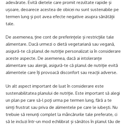
adevărate. Evită dietele care promit rezultate rapide și
ușoare, deoarece acestea de obicei nu sunt sustenabile pe
termen lung și pot avea efecte negative asupra sănătății
tale.
De asemenea, ține cont de preferințele și restricțiile tale
alimentare. Dacă urmezi o dietă vegetariană sau vegană,
asigură-te că planul de nutriție personalizat ia în considerare
aceste aspecte. De asemenea, dacă ai intoleranțe
alimentare sau alergii, asigură-te că planul de nutriție evită
alimentele care îți provoacă disconfort sau reacții adverse.
Un alt aspect important de luat în considerare este
sustenabilitatea planului de nutriție. Este important să alegi
un plan pe care să-l poți urma pe termen lung, fără a te
simți frustrat sau priva de alimentele pe care le iubești. Nu
trebuie să renunți complet la mâncărurile tale preferate, ci
să le incluzi într-un mod echilibrat și sănătos în planul tău de